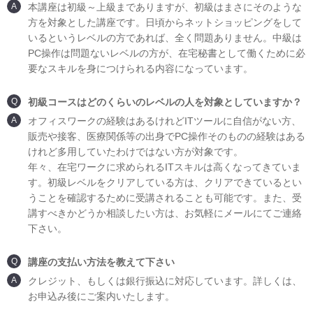
A
本講座は初級～上級までありますが、初級はまさにそのような
方を対象とした講座です。日頃からネットショッピングをして
いるというレベルの方であれば、全く問題ありません。中級は
PC操作は問題ないレベルの方が、在宅秘書として働くために必
要なスキルを身につけられる内容になっています。
Q
初級コースはどのくらいのレベルの人を対象としていますか？
A
オフィスワークの経験はあるけれどITツールに自信がない方、
販売や接客、医療関係等の出身でPC操作そのものの経験はある
けれど多用していたわけではない方が対象です。
年々、在宅ワークに求められるITスキルは高くなってきていま
す。初級レベルをクリアしている方は、クリアできているとい
うことを確認するために受講されることも可能です。また、受
講すべきかどうか相談したい方は、お気軽にメールにてご連絡
下さい。
Q
講座の支払い方法を教えて下さい
A
クレジット、もしくは銀行振込に対応しています。詳しくは、
お申込み後にご案内いたします。