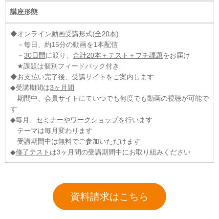
講座形態
◆オンライン動画受講形式(
全20本
)
－毎日、約15分の動画を1本配信
－
30日間
に渡り、
合計20本＋テスト＋プチ課題
をお届け
★課題は個別フィードバック付き
◆お支払い完了後、受講サイトをご案内します
◆受講期間は
3ヶ月間
期間中、会員サイトにていつでも何度でも動画の視聴が可能で
す
◆毎月、
セミナーやワークショップ
を行います
テーマは毎月変わります
受講期間中は無料でご参加いただけます
◆
修了テスト
は3ヶ月間の受講期間中にお取り組みください
資料請求はこちら