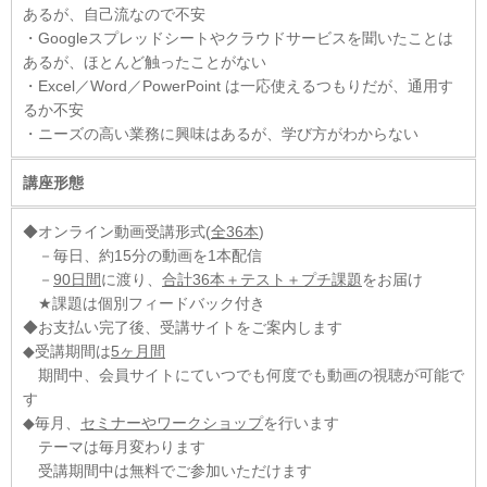
あるが、自己流なので不安
・Googleスプレッドシートやクラウドサービスを聞いたことは
あるが、ほとんど触ったことがない
・Excel／Word／PowerPoint は一応使えるつもりだが、通用す
るか不安
・ニーズの高い業務に興味はあるが、学び方がわからない
講座形態
◆オンライン動画受講形式(
全36本
)
－毎日、約15分の動画を1本配信
－
90日間
に渡り、
合計36本＋テスト＋プチ課題
をお届け
★課題は個別フィードバック付き
◆お支払い完了後、受講サイトをご案内します
◆受講期間は
5ヶ月間
期間中、会員サイトにていつでも何度でも動画の視聴が可能で
す
◆毎月、
セミナーやワークショップ
を行います
テーマは毎月変わります
受講期間中は無料でご参加いただけます