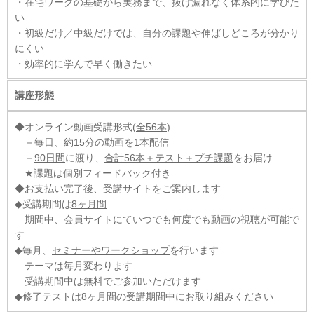
・在宅ワークの基礎から実務まで、抜け漏れなく体系的に学びた
い
・初級だけ／中級だけでは、自分の課題や伸ばしどころが分かり
にくい
・効率的に学んで早く働きたい
講座形態
◆オンライン動画受講形式(
全56本
)
－毎日、約15分の動画を1本配信
－
90日間
に渡り、
合計56本＋テスト＋プチ課題
をお届け
★課題は個別フィードバック付き
◆お支払い完了後、受講サイトをご案内します
◆受講期間は
8ヶ月間
期間中、会員サイトにていつでも何度でも動画の視聴が可能で
す
◆毎月、
セミナーやワークショップ
を行います
テーマは毎月変わります
受講期間中は無料でご参加いただけます
◆
修了テスト
は8ヶ月間の受講期間中にお取り組みください